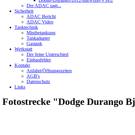
Dodge-Durango-2012-mit-Prins-VSI-2
Der ADAC sagt...
Sicherheit
ADAC Bericht
ADAC Video
Tanktechnik
Minibetankung
Tankadapter
Gastank
Werkstatt
Der feine Unterschied
Einbaufehler
Kontakt
Anfahrt/Öffnungszeiten
AGB's
Datenschutz
Links
Fotostrecke "Dodge Durango B