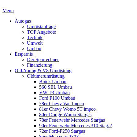
Menu
Autogas
Umrüstanfrage
TOP Angebote
Technik
Umwelt
Umbau
Ersparnis
Der Sparrechner
Finanzierung
Old-Young & V8 Umrüstung
Oldtimerumrüstung
Buick Umbau
560 SEL Umbau
VW T3 Umbau
Ford F100 Umbau
78er Chevy Van Impco
81er Chevy Womo 5T impco
80er Dodge Womo Stargas
78er Feuerwehr Mercedes Stargas
90er Feuerwehr Mercedes 310 Stag-2
72er Ford-F250 Stargas
85er Mercedes 230E