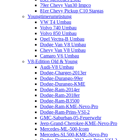
79er Chevy Van30 Impco
81er Chevy Pickup C10 Stargas
Youngtimerumrüstung
VW T4 Umbau
Volvo 740 Umbau
Volvo 850 Umbau
Opel Vectra-B Umbau
Dodge Van V8 Umbau
Chevy Van V8 Umbau
Camaro V6 Umbau
V8-Edition Old & Young
Audi-V8 Umbau
Dodge-Charger-2013er
Dodge-Durango-99er
Dodge-Durango-KME
Dodge-Ram-2014er
Dodge-Ram-2018er
Dodge-Ram-B3500
Dodge-Ram-KME-Nevo-Pro
Dodge-Ram-Prins-VSI-2
GMC-Saburban-05-Feuerwehr
Jeep-Grand-Cherokee-KME-Nevo-Pro
Mercedes-ML-500-Icom
Mercedes-SL500-KME-Nevo-Pro