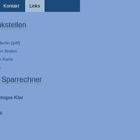
Kontakt
Links
kstellen
erlin (pdf)
en finden
n Karte
n
 Sparrechner
togas Klar
g)