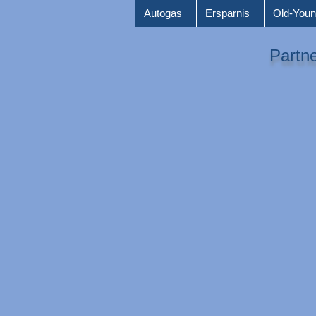
Autogas
Ersparnis
Old-Youn
Partne