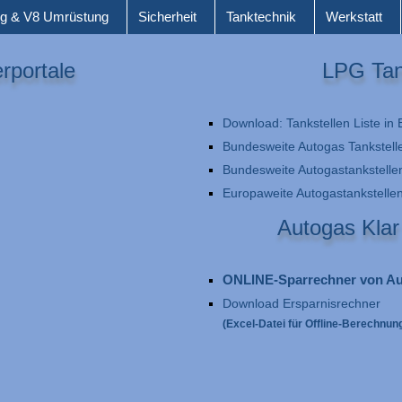
g & V8 Umrüstung
Sicherheit
Tanktechnik
Werkstatt
rportale
LPG Tan
Download: Tankstellen Liste in B
Bundesweite Autogas Tankstell
Bundesweite Autogastankstelle
Europaweite Autogastankstelle
Autogas Klar
ONLINE-Sparrechner von Au
Download Ersparnisrechner
(Excel-Datei für Offline-Berechnun