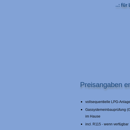
..: fü
Preisangaben ent
vollsequentielle LPG-Anlag
Gassystemeinbauprüfung (G
im Hause
incl. R115 - wenn verfügbar