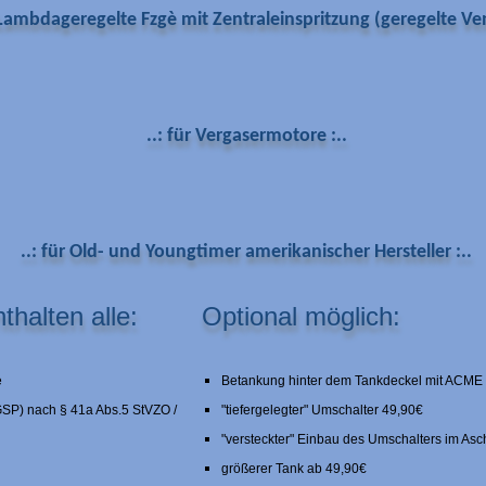
r Lambdageregelte Fzgè mit Zentraleinspritzung (geregelte Vent
..: für Vergasermotore :..
..: für Old- und Youngtimer amerikanischer Hersteller :..
halten alle:
Optional möglich:
e
Betankung hinter dem Tankdeckel mit ACME
SP) nach § 41a Abs.5 StVZO /
"tiefergelegter" Umschalter 49,90€
"versteckter" Einbau des Umschalters im As
größerer Tank ab 49,90€