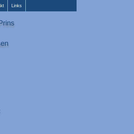
kt
Links
rins
: