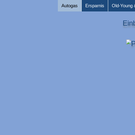
Autogas
Ersparnis
Old-Young 
Ein