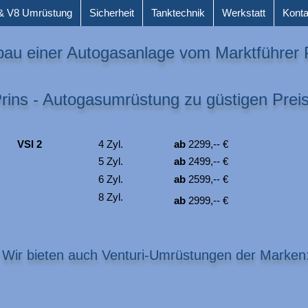
& V8 Umrüstung
Sicherheit
Tanktechnik
Werkstatt
Konta
bau einer Autogasanlage
vom Marktführer
P
VSI 2
4 Zyl.
ab
2299,-- €
5 Zyl.
ab
2499,-- €
6 Zyl.
ab
2599,-- €
8 Zyl.
ab
2999,-- €
Wir bieten auch Venturi-Umrüstungen der Marken